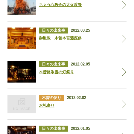
ちょう心教会の大火渡祭
日々の出来事
2012.03.25
御嶽教 木曽本宮遷座祭
日々の出来事
2012.02.05
木曽路氷雪の灯祭り
木曽の便り
2012.02.02
お礼参り
日々の出来事
2012.01.05