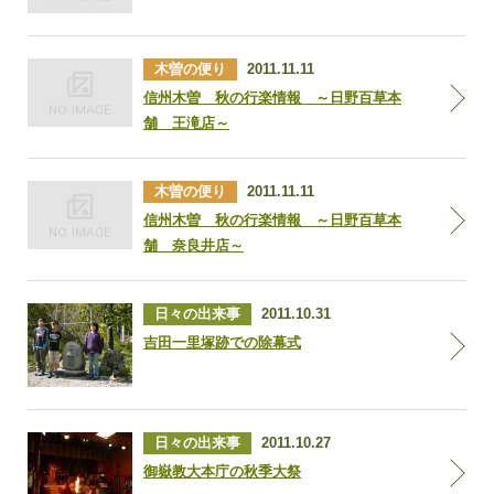
木曽の便り
2011.11.11
信州木曽 秋の行楽情報 ～日野百草本
舗 王滝店～
木曽の便り
2011.11.11
信州木曽 秋の行楽情報 ～日野百草本
舗 奈良井店～
日々の出来事
2011.10.31
吉田一里塚跡での除幕式
日々の出来事
2011.10.27
御嶽教大本庁の秋季大祭