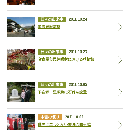
日々の出来事
2011.10.24
祖霊殿慰霊祭
日々の出来事
2011.10.23
名古屋市民休暇村における植樹祭
日々の出来事
2011.10.05
下在郷一里塚跡に石碑を設置
木曽の便り
2011.10.02
世界に二つとない遊具の贈呈式