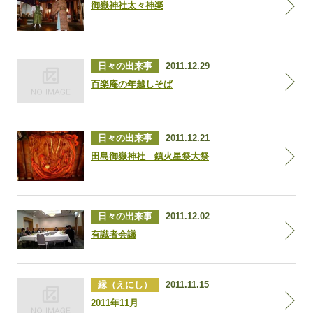
御嶽神社太々神楽
日々の出来事
2011.12.29
百楽庵の年越しそば
日々の出来事
2011.12.21
田島御嶽神社 鎮火星祭大祭
日々の出来事
2011.12.02
有識者会議
縁（えにし）
2011.11.15
2011年11月