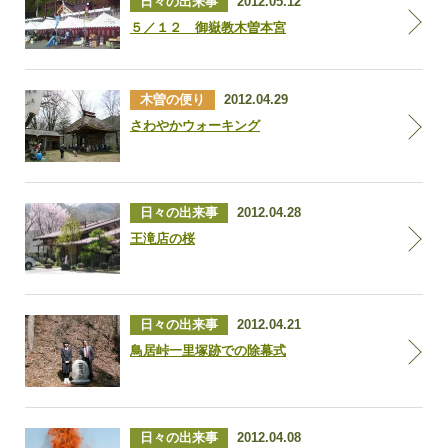
日々の出来事
2012.05.12
５／１２ 御嶽教木曽本宮
木曽の便り
2012.04.29
さわやかウォーキング
日々の出来事
2012.04.28
王滝店の桜
日々の出来事
2012.04.21
鳥居峠一里塚跡での除幕式
日々の出来事
2012.04.08