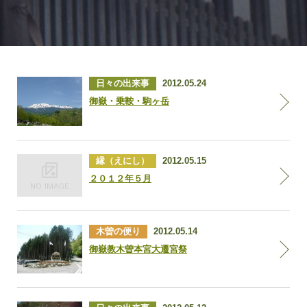
日々の出来事
2012.05.24
御嶽・乗鞍・駒ヶ岳
縁（えにし）
2012.05.15
２０１２年５月
木曽の便り
2012.05.14
御嶽教木曽本宮大遷宮祭