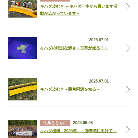
キハダ皮むき ～キハダ一本から買います活
動が広がっています～
石黒和佳子社長ブログ
2025.07.01
キハダの特別な輝き～百草が光る！～
石黒和佳子社長ブログ
2025.07.01
キハダ皮むき～薬色同源を知る～
生薬とともに
2025.06.08
キハダ植樹 2025年 ～⑤来年に向けて～