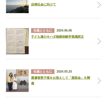
自律社会に向けて
生薬とともに
2024.06.06
子ども達のキハダ植樹体験学習感想文
生薬とともに
2024.05.20
渡邊智恵子様をお迎えして「座談会」を開
催