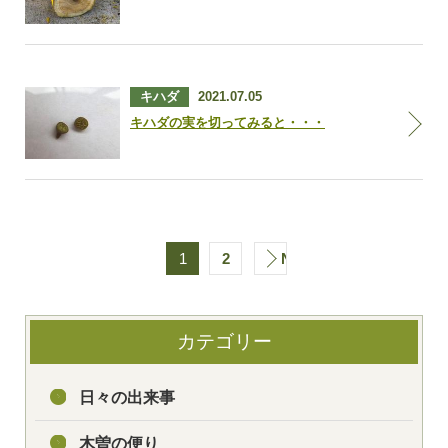
キハダ
2021.07.05
キハダの実を切ってみると・・・
1
2
NEXT
カテゴリー
日々の出来事
木曽の便り