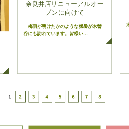
奈良井店リニューアルオー
プンに向けて
梅雨が明けたかのような猛暑が木曽
谷にも訪れています。皆様い…
1
2
3
4
5
6
7
8