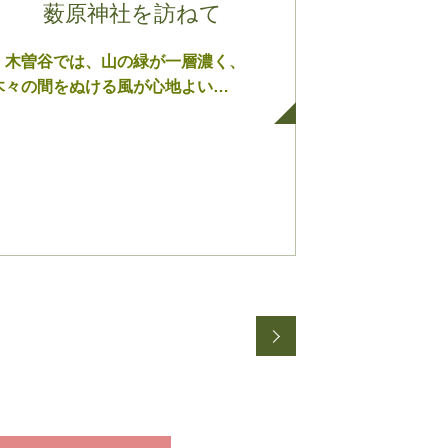
薮原神社を訪ねて
木曽谷では、山の緑が一層濃く、
木々の間をぬける風が心地よい…
NEXT