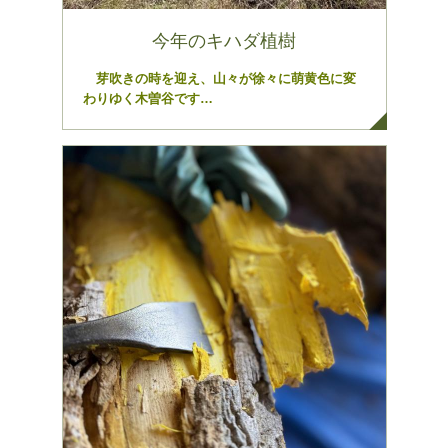
今年のキハダ植樹
芽吹きの時を迎え、山々が徐々に萌黄色に変
わりゆく木曽谷です…