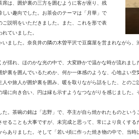
茶席は、囲炉裏の三方を囲むように客が座り、残
珍しい趣向でした。お茶会のテーマは「月華」で
のご説明をいただきました。また、これを形で表
われていました。
ゃいました。奈良井の隣の木曽平沢で豆腐屋を営まれながら、
くが揺れ、ほのかな光の中で、大変静かで温かな時が流れまし
囲炉裏を囲んでいるためか、何か一体感のような、心地よい空
主人や旅人が囲炉裏を囲み、暖を取りながら話をした、とのご
の場に向き合い、円は縁も示すようなつながりを感じました。
した。茶碗の銘は「志野」で、亭主が自ら焼かれたものという
させることも大事ですが、未完成と思って、常により良くする
からありました。そして「若い頃に作った焼き物の中で、当時