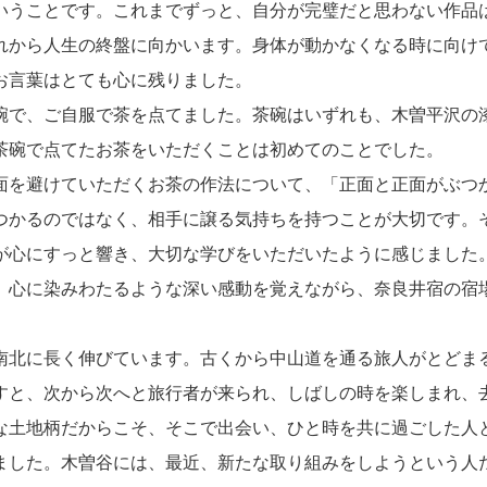
いうことです。これまでずっと、自分が完璧だと思わない作品
れから人生の終盤に向かいます。身体が動かなくなる時に向け
お言葉はとても心に残りました。
碗で、ご自服で茶を点てました。茶碗はいずれも、木曽平沢の
茶碗で点てたお茶をいただくことは初めてのことでした。
面を避けていただくお茶の作法について、「正面と正面がぶつ
つかるのではなく、相手に譲る気持ちを持つことが大切です。
が心にすっと響き、大切な学びをいただいたように感じました
。心に染みわたるような深い感動を覚えながら、奈良井宿の宿
南北に長く伸びています。古くから中山道を通る旅人がとどま
すと、次から次へと旅行者が来られ、しばしの時を楽しまれ、
な土地柄だからこそ、そこで出会い、ひと時を共に過ごした人
ました。木曽谷には、最近、新たな取り組みをしようという人