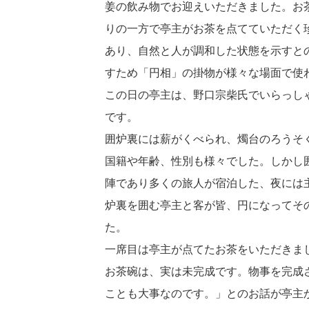
姜の飲み物でお迎えいただきました。お
りの一方で亭主がお茶を点てていただく
あり、自然と人が調和した状態を示すと
すため「円相」の掛物が様々な場面で使
この日の亭主は、野口宗柴氏でいらっし
です。
囲炉裏には薪がくべられ、燭台のろうそ
国籍や年齢、性別も様々でした。しかし
陣であり多くの旅人が宿泊した、夜には
炉裏を囲む亭主と客が皆、円になってそ
た。
一席目は亭主が点てたお茶をいただきま
お茶碗は、実は未完成です。物事を完成
ことも大事なのです。」とのお話が亭主