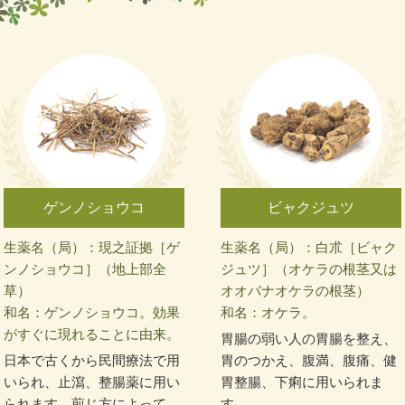
ゲンノショウコ
ビャクジュツ
生薬名（局）：現之証拠［ゲ
生薬名（局）：白朮［ビャク
ンノショウコ］（地上部全
ジュツ］（オケラの根茎又は
草）
オオバナオケラの根茎）
和名：ゲンノショウコ。効果
和名：オケラ。
がすぐに現れることに由来。
胃腸の弱い人の胃腸を整え、
日本で古くから民間療法で用
胃のつかえ、腹満、腹痛、健
いられ、止瀉、整腸薬に用い
胃整腸、下痢に用いられま
られます。煎じ方によって、
す。