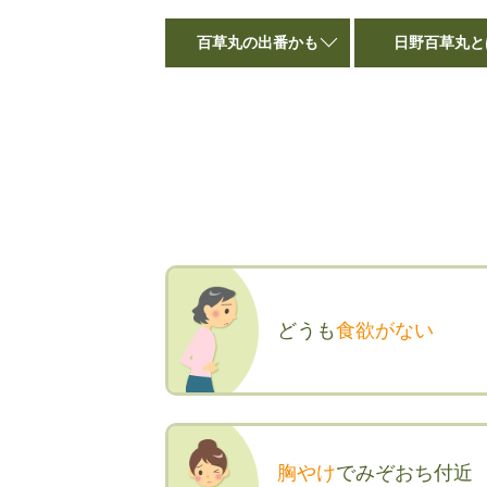
百草丸の出番かも
日野百草丸と
どうも
食欲がない
胸やけ
でみぞおち付近