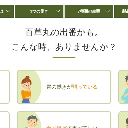
は
3つの働き
7種類の生薬
製
百草丸の出番かも。
こんな時、ありませんか？
胃の働きが
弱っている