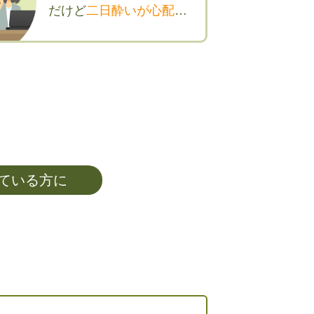
だけど
二日酔いが心配
…
ている方に