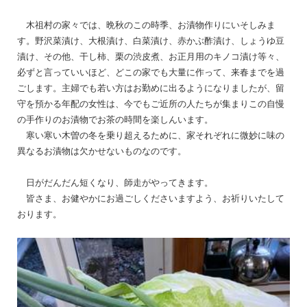
木祖村の家々では、晩秋のこの時季、お漬物作りにいそしみま
す。野沢菜漬け、大根漬け、白菜漬け、赤かぶ酢漬け、しょうゆ豆
漬け、その他、干し柿、栗の渋皮煮、お正月用のキノコ漬け等々、
必ずと言っていいほど、どこの家でも大量に作って、来春までを過
ごします。主婦でも若い方はお勤めに出るようになりましたが、留
守を預かる年配の女性は、今でもご近所の人たちが集まりこの自慢
の手作りのお漬物でお茶の時間を楽しんいます。
寒い寒い木曽の冬を乗り超えるために、家それぞれに微妙に味の
異なるお漬物は欠かせないものなのです。
日がだんだん短くなり、師走がやってきます。
皆さま、お健やかにお過ごしくださいますよう、お祈りいたして
おります。