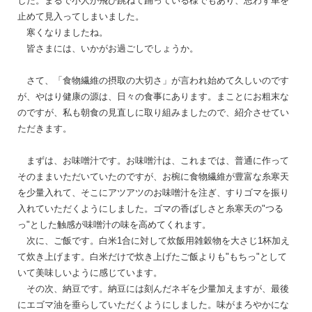
した。まるで小人が飛び跳ねて踊っている様でもあり、思わず車を
止めて見入ってしまいました。
寒くなりましたね。
皆さまには、いかがお過ごしでしょうか。
さて、「食物繊維の摂取の大切さ」が言われ始めて久しいのです
が、やはり健康の源は、日々の食事にあります。まことにお粗末な
のですが、私も朝食の見直しに取り組みましたので、紹介させてい
ただきます。
まずは、お味噌汁です。お味噌汁は、これまでは、普通に作って
そのままいただいていたのですが、お椀に食物繊維が豊富な糸寒天
を少量入れて、そこにアツアツのお味噌汁を注ぎ、すりゴマを振り
入れていただくようにしました。ゴマの香ばしさと糸寒天の"つる
っ"とした触感が味噌汁の味を高めてくれます。
次に、ご飯です。白米1合に対して炊飯用雑穀物を大さじ1杯加え
て炊き上げます。白米だけで炊き上げたご飯よりも"もちっ"として
いて美味しいように感じています。
その次、納豆です。納豆には刻んだネギを少量加えますが、最後
にエゴマ油を垂らしていただくようにしました。味がまろやかにな