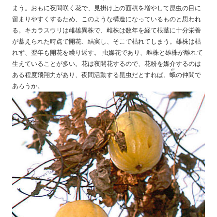
まう。おもに夜間咲く花で、見掛け上の面積を増やして昆虫の目に
留まりやすくするため、このような構造になっているものと思われ
る。キカラスウリは雌雄異株で、雌株は数年を経て根茎に十分栄養
が蓄えられた時点で開花、結実し、そこで枯れてしまう。雄株は枯
れず、翌年も開花を繰り返す。 虫媒花であり、雌株と雄株が離れて
生えていることが多い。花は夜開花するので、花粉を媒介するのは
が
ある程度飛翔力があり、夜間活動する昆虫だとすれば、
蛾
の仲間で
あろうか。