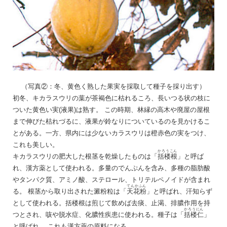
（写真②：冬、黄色く熟した果実を採取して種子を採り出す）
初冬、キカラスウリの葉が茶褐色に枯れるころ、長いつる状の枝に
ついた黄色い実(液果)は熟す。 この時期、林縁の高木や廃屋の屋根
まで伸びた枯れづるに、液果が鈴なりについているのを見かけるこ
とがある。一方、県内には少ないカラスウリは橙赤色の実をつけ、
これも美しい。
かろうこん
キカラスウリの肥大した根茎を乾燥したものは「
括楼根
」と呼ば
れ、漢方薬として使われる。多量のでんぷんを含み、多種の脂肪酸
やタンパク質、アミノ酸、ステロール、トリテルペノイドが含まれ
てんかふん
る。 根茎から取り出された澱粉粒は「
天花粉
」と呼ばれ、汗知らず
として使われる。括楼根は煎じて飲めば去痰、止渴、排膿作用を持
かろうにん
つとされ、咳や脱水症、化膿性疾患に使われる。種子は「
括楼仁
」
と呼ばれ、 これも漢方薬の原料になる。