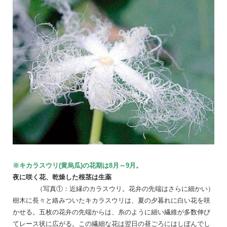
※キカラスウリ(黄烏瓜)の花期は
8月～9月
。
夜に咲く花、乾燥した根茎は生薬
（写真①：近縁のカラスウリ。花弁の先端はさらに細かい
）
樹木に長々と絡みついたキカラスウリは、夏の夕暮れに白い花を咲
かせる。五枚の花弁の先端からは、糸のように細い繊維が多数伸び
てレース状に広がる。この繊細な花は翌日の昼ごろにはしぼんでし