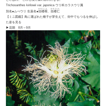
Trichosanthes kirilowii var. japonica ウリ科カラスウリ属
かろうこん
かろうにん
別名●ムべウリ 生薬名●
括楼根
、
括楼仁
【ミニ図鑑】鳥に運ばれた種子が芽生えて、街中でもつるを伸ばし
た姿を見る
▶
花期 8月～9月