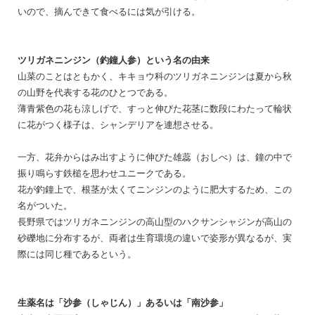
いので、摘んできて食べるには気が引ける。
ツリガネニンジン（釣鐘人参）という名の由来
山菜のことはともかく、キキョウ科のツリガネニンジンは夏から秋
の山野を代表する花のひとつである。
薄青紫色の花も涼しげで、すっと伸びた花茎に数段にわたって輪状
に花がつく様子は、シャンデリアを連想させる。
一方、花弁からはみ出すように伸びた雄蕊（おしべ）は、鐘の中で
振り鳴らす鉄槌を思わせユニークである。
花が釣鐘上で、根茎が太くてニンジンのように肥大するため、この
名がついた。
長野県ではツリガネニンジンの高山型のハクサンシャジンが高山の
砂礫地に分布するが、両者は生育環境の違いで姿形が異なるが、実
際には同じ種であるという。
生薬名は「沙参（しゃじん）」あるいは「南沙参」