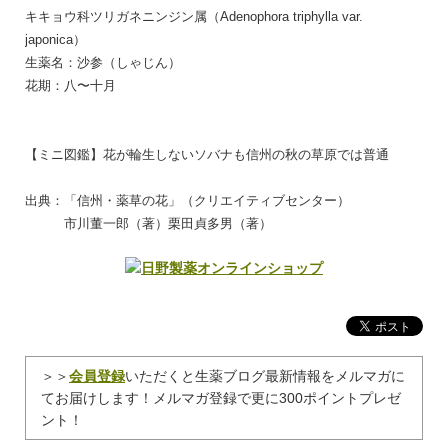
キキョウ科ツリガネニンジン属（Adenophora triphylla var.
japonica）
生薬名：沙参（しゃじん）
花期：八〜十月
【ミニ図鑑】花が輪生しないソバナも信州の秋の草原では普通
出典：「信州・薬草の花」（クリエイティブセンター）
市川董一郎（著）栗田貞多男（著）
＞＞
会員登録
いただくと生薬ブログ最新情報をメルマガに
てお届けします！メルマガ登録で更に300ポイントプレゼ
ント！