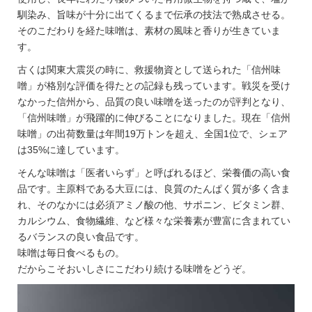
馴染み、旨味が十分に出てくるまで伝承の技法で熟成させる。
そのこだわりを経た味噌は、素材の風味と香りが生きていま
す。
古くは関東大震災の時に、救援物資として送られた「信州味
噌」が格別な評価を得たとの記録も残っています。戦災を受け
なかった信州から、品質の良い味噌を送ったのが評判となり、
「信州味噌」が飛躍的に伸びることになりました。現在「信州
味噌」の出荷数量は年間19万トンを超え、全国1位で、シェア
は35%に達しています。
そんな味噌は「医者いらず」と呼ばれるほど、栄養価の高い食
品です。主原料である大豆には、良質のたんぱく質が多く含ま
れ、そのなかには必須アミノ酸の他、サポニン、ビタミン群、
カルシウム、食物繊維、など様々な栄養素が豊富に含まれてい
るバランスの良い食品です。
味噌は毎日食べるもの。
だからこそおいしさにこだわり続ける味噌をどうぞ。