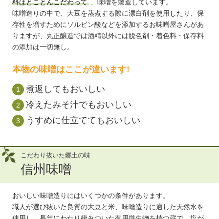
料はとことんこだわって
、味噌を製造しています。
味噌造りの中で、大豆を蒸煮する際に漂白剤を使用したり、保
存性を増すためにソルビン酸などを添加するお味噌屋さんがあ
りますが、丸正醸造では酒精以外には脱色剤・着色料・保存料
の添加は一切無し。
本物の味噌はここが違います!
煮返してもおいしい
冷えたみそ汁でもおいしい
うすめに仕立ててもおいしい
こだわり抜いた郷土の味
信州味噌
おいしい味噌造りにはいくつかの条件があります。
職人が選び抜いた良質の大豆と米、味噌造りに適した天然水を
使用し、長年にわたり棲みついた有用微生物を持つ蔵で、塩が