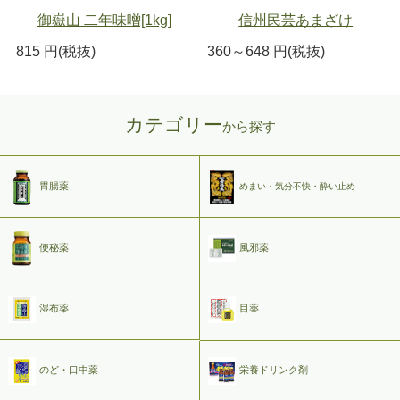
御嶽山 二年味噌[1kg]
信州民芸あまざけ
815 円(税抜)
360～648 円(税抜)
カテゴリー
から探す
胃腸薬
めまい・気分不快・酔い止め
便秘薬
風邪薬
湿布薬
目薬
のど・口中薬
栄養ドリンク剤