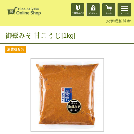
ご利用ガイド
ログイン
カート
メニュー
お客様相談室
御嶽みそ 甘こうじ[1kg]