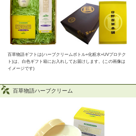
百草物語ギフトは(ハーブクリームボトル+化粧水+UVプロテク
ト)は、白色ギフト箱にお入れしてお届けします。(この画像は
イメージです)
百草物語ハーブクリーム