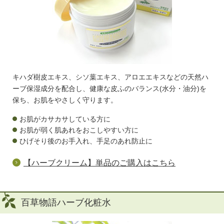
キハダ樹皮エキス、シソ葉エキス、アロエエキスなどの天然ハ
ーブ保湿成分を配合し、健康な皮ふのバランス(水分・油分)を
保ち、お肌をやさしく守ります。
お肌がカサカサしている方に
お肌が弱く肌あれをおこしやすい方に
ひげそり後のお手入れ、手足のあれ防止に
【ハーブクリーム】単品のご購入はこちら
百草物語ハーブ化粧水