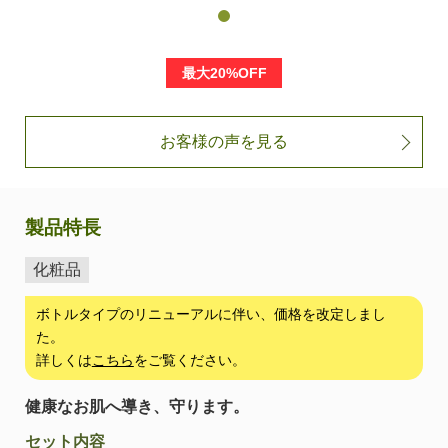
最大20%OFF
お客様の声を見る
製品特長
化粧品
ボトルタイプのリニューアルに伴い、価格を改定しまし
た。
詳しくは
こちら
をご覧ください。
健康なお肌へ導き、守ります。
セット内容