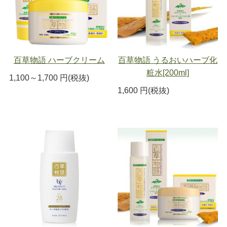
百草物語 ハーブクリーム
百草物語 うるおいハーブ化
粧水[200ml]
1,100～1,700 円(税抜)
1,600 円(税抜)