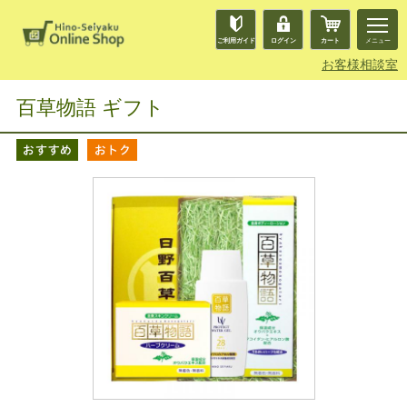
ご利用ガイド
ログイン
カート
メニュー
お客様相談室
百草物語 ギフト