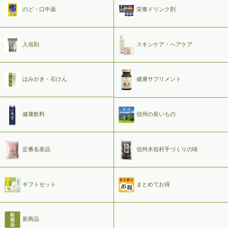
のど・口中薬
栄養ドリンク剤
入浴剤
スキンケア・ヘアケア
はみがき・石けん
健康サプリメント
健康飲料
信州の良いもの
定番名産品
信州木祖村手づくりの味
ギフトセット
まとめてお得
新商品