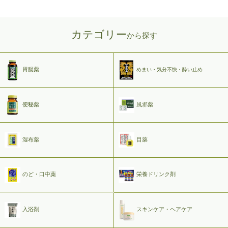
カテゴリー
から探す
胃腸薬
めまい・気分不快・酔い止め
便秘薬
風邪薬
湿布薬
目薬
のど・口中薬
栄養ドリンク剤
入浴剤
スキンケア・ヘアケア