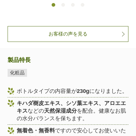
お客様の声を見る
製品特長
化粧品
ボトルタイプの内容量が
230g
になりました。
キハダ樹皮エキス、シソ葉エキス、アロエエ
キス
などの
天然保湿成分
を配合。健康なお肌
の水分バランスを保ちます。
無着色・無香料
ですので安心してお使いいた