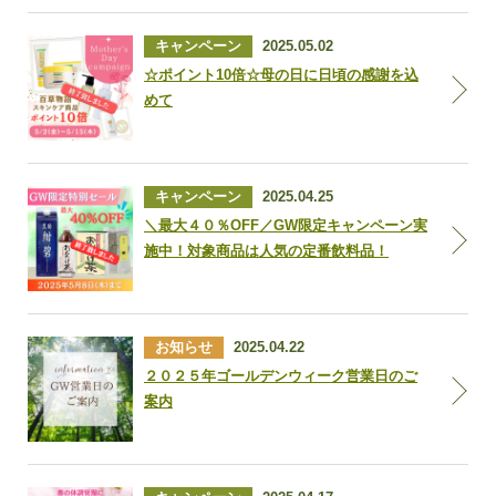
キャンペーン
2025.05.02
☆ポイント10倍☆母の日に日頃の感謝を込
めて
キャンペーン
2025.04.25
＼最大４０％OFF／GW限定キャンペーン実
施中！対象商品は人気の定番飲料品！
お知らせ
2025.04.22
２０２５年ゴールデンウィーク営業日のご
案内