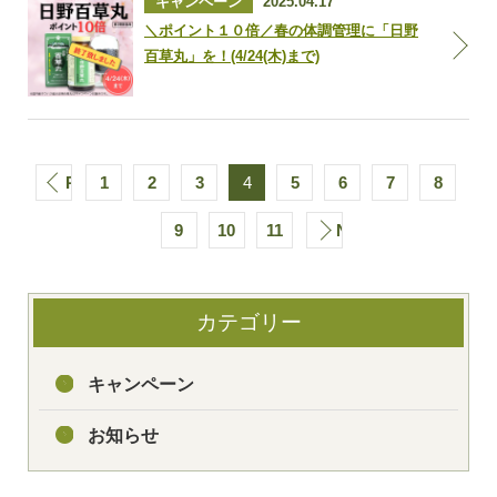
キャンペーン
2025.04.17
＼ポイント１０倍／春の体調管理に「日野
百草丸」を！(4/24(木)まで)
PREV
1
2
3
4
5
6
7
8
9
10
11
NEXT
カテゴリー
キャンペーン
お知らせ