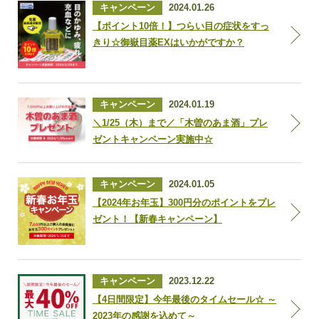
キャンペーン
2024.01.26
【ポイント10倍！】つらい目の症状をすっ
きり☆御嶽目薬EXはいかがですか？
キャンペーン
2024.01.19
＼1/25（木）まで／「木曽のあま酒」プレ
ゼントキャンペーン実施中☆
キャンペーン
2024.01.05
【2024年お年玉】300円分のポイントをプレ
ゼント！【新春キャンペーン】
キャンペーン
2023.12.22
【4日間限定】今年最後のタイムセール☆ ～
2023年の感謝を込めて～