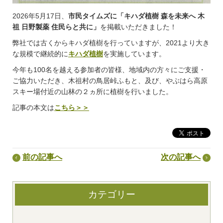
2026年5月17日、
市民タイムズに「キハダ植樹 森を未来へ 木
祖 日野製薬 住民らと共に」
を掲載いただきました！
弊社では古くからキハダ植樹を行っていますが、2021より大き
な規模で継続的に
キハダ植樹
を実施しています。
今年も100名を越える参加者の皆様、地域内の方々にご支援・
ご協力いただき、木祖村
の鳥居峠ふもと、及び、やぶはら高原
スキー場付近の山林の２ヵ所に植樹を行いました。
記事の本文は
こちら＞＞
前の記事へ
次の記事へ
カテゴリー