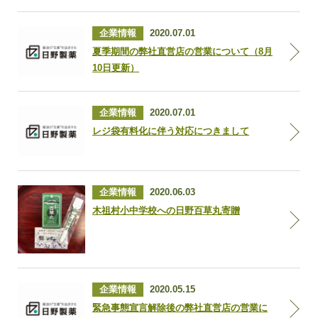
企業情報
2020.07.01
夏季期間の弊社直営店の営業について（8月
10日更新）
企業情報
2020.07.01
レジ袋有料化に伴う対応につきまして
企業情報
2020.06.03
木祖村小中学校への日野百草丸寄贈
企業情報
2020.05.15
緊急事態宣言解除後の弊社直営店の営業に