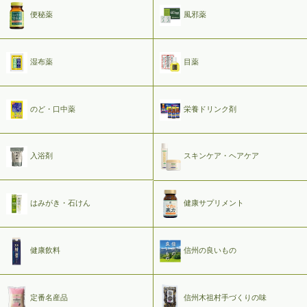
便秘薬
風邪薬
湿布薬
目薬
のど・口中薬
栄養ドリンク剤
入浴剤
スキンケア・ヘアケア
はみがき・石けん
健康サプリメント
健康飲料
信州の良いもの
定番名産品
信州木祖村手づくりの味