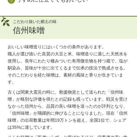
こだわり抜いた郷土の味
信州味噌
おいしい味噌造りにはいくつかの条件があります。
職人が選び抜いた良質の大豆と米、味噌造りに適した天然水を
使用し、長年にわたり棲みついた有用微生物を持つ蔵で、塩が
馴染み、旨味が十分に出てくるまで伝承の技法で熟成させる。
そのこだわりを経た味噌は、素材の風味と香りが生きていま
す。
古くは関東大震災の時に、救援物資として送られた「信州味
噌」が格別な評価を得たとの記録も残っています。戦災を受け
なかった信州から、品質の良い味噌を送ったのが評判となり、
「信州味噌」が飛躍的に伸びることになりました。現在「信州
味噌」の出荷数量は年間19万トンを超え、全国1位で、シェア
は35%に達しています。