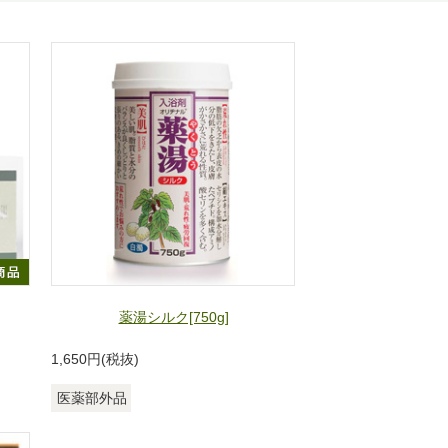
薬湯シルク[750g]
1,650
円(税抜)
医薬部外品