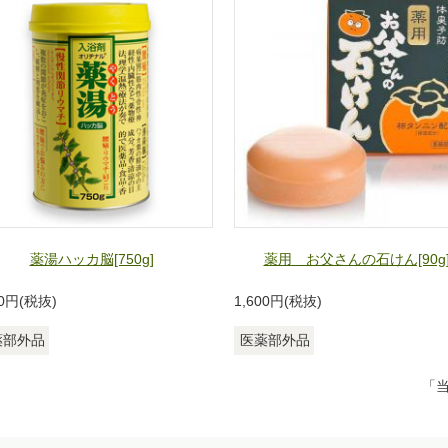
薬湯ハッカ脳[750g]
薬用 お父さんの石けん[90g
0
円(税抜)
1,600
円(税抜)
薬部外品
医薬部外品
「