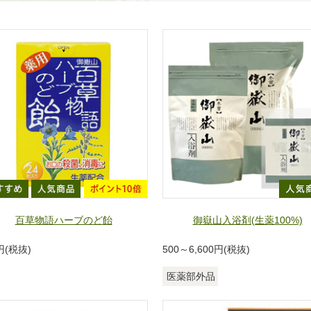
百草物語ハーブのど飴
御嶽山入浴剤(生薬100%)
円(税抜)
500～6,600
円(税抜)
医薬部外品