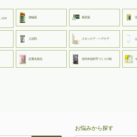
便秘薬
風邪薬
い止め
入浴剤
スキンケア・ヘアケア
定番名産品
信州木祖村手づくりの味
お悩みから探す