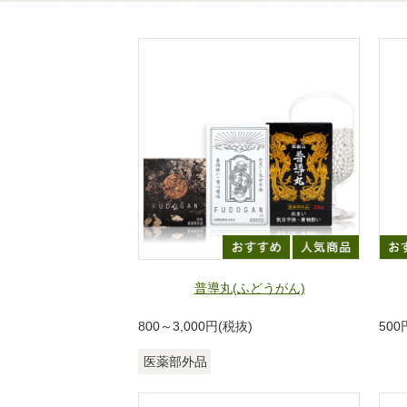
普導丸(ふどうがん)
800～3,000
円(税抜)
500
医薬部外品