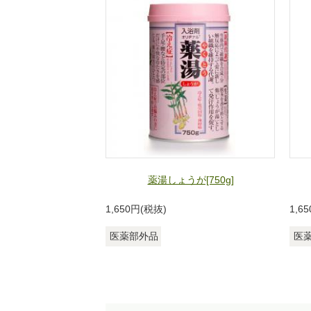
薬湯しょうが[750g]
1,650
円(税抜)
1,65
医薬部外品
医