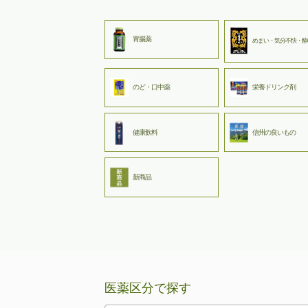
胃腸薬
めまい・気分不快・酔
のど・口中薬
栄養ドリンク剤
健康飲料
信州の良いもの
新商品
医薬区分で探す