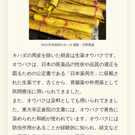
2021年木祖村のキハダ 撮影：日野製薬
キハダの周皮を除いた樹皮は生薬オウバクです。
オウバクは、日本の医薬品の性状や品質の適正を
図るための公定書である「日本薬局方」に収載さ
れた生薬です。古くから、胃腸薬や外用薬として
民間療法に用いられてきました。
また、オウバクは染料としても用いられてきまし
た。東大寺正倉院の文書には、オウバクで黄色に
染められた和紙が使われています。オウバクには
防虫作用があることが経験的に知られ、経文など