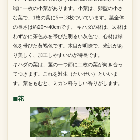
端に一枚の小葉があります。小葉は、卵型の小さ
な葉で、1枚の葉に5〜13枚ついています。葉全体
の長さは約20〜40cmです。 キハダの材は、辺材は
わずかに茶色みを帯びた明るい灰色で、心材は緑
色を帯びた黄褐色です。木目が明瞭で、光沢があ
り美しく、加工しやすいのが特長です。
キハダの葉は、茎の一つ節に二枚の葉が向き合っ
てつきます。これを対生（たいせい）といいま
す。葉をもむと、ミカン科らしい香りがします。
◼︎花