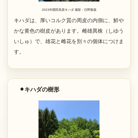
2023年開田高原キハダ 撮影：日野製薬
キハダは、厚いコルク質の周皮の内側に、鮮や
かな黄色の樹皮があります。雌雄異株（しゆう
いしゅ）で、雄花と雌花を別々の個体につけま
す。
⚫︎キハダの樹形