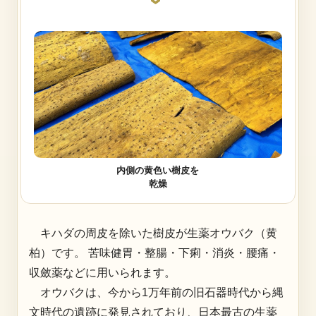
›
内側の黄色い樹皮を
乾燥
キハダの周皮を除いた樹皮が生薬オウバク（黄
柏）です。 苦味健胃・整腸・下痢・消炎・腰痛・
収斂薬などに用いられます。
オウバクは、今から1万年前の旧石器時代から縄
文時代の遺跡に発見されており、日本最古の生薬