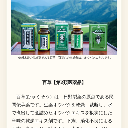
信州木曽の伝統薬である百草、百草丸の主成分は、オウバクエキスです。
百草【第2類医薬品】
百草(ひゃくそう）は、日野製薬の原点である民
間伝承薬です。生薬オウバクを乾燥、裁断し、水
で煮出して煮詰めたオウバクエキスを板状にした
単味の乾燥エキス剤です。下痢、消化不良による