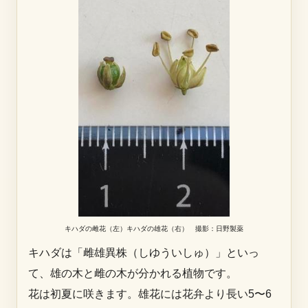
キハダの雌花（左）キハダの雄花（右） 撮影：日野製薬
キハダは「雌雄異株（しゆういしゅ）」といっ
て、雄の木と雌の木が分かれる植物です。
花は初夏に咲きます。雄花には花弁より長い5〜6