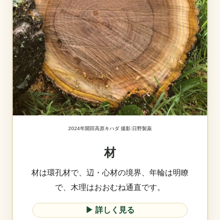
2024年開田高原キハダ 撮影:日野製薬
材
材は環孔材で、辺・心材の境界、年輪は明瞭
で、木理はおおむね通直です。
▶︎ 詳しく見る