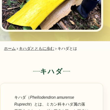
ホーム
›
キハダとともに歩む
›
キハダとは
キハダ
キハダ（
Phellodendron amurense
Ruprecht
）とは、ミカン科キハダ属の落