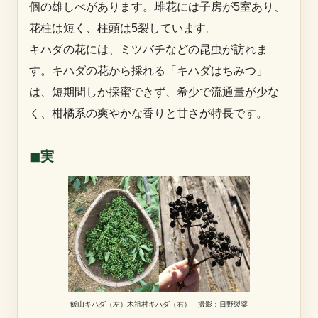
個の雄しべがあります。雌花には子房が5室あり、
花柱は短く、柱頭は5裂しています。
キハダの花には、ミツバチなどの昆虫が訪れま
す。キハダの花から採れる「キハダはちみつ」
は、短期間しか採蜜できず、希少で流通量が少な
く、柑橘系の爽やかな香りと甘さが特長です。
◼︎実
飯山キハダ（左）木祖村キハダ（右） 撮影：日野製薬