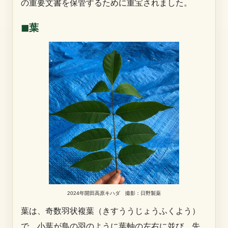
の重要文書を保管するために重宝されました。
◼︎葉
2024年開田高原キハダ 撮影：日野製薬
葉は、奇数羽状複葉（きすううじょうふくよう）
で、小葉が鳥の羽のように葉軸の左右に並び、先