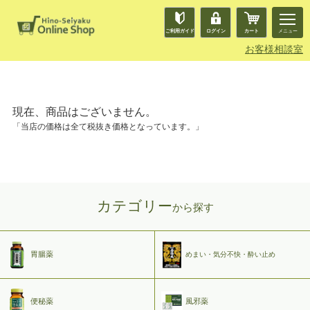
ご利用ガイド
ログイン
カート
メニュー
お客様相談室
現在、商品はございません。
「当店の価格は全て税抜き価格となっています。」
カテゴリー
から探す
胃腸薬
めまい・気分不快・酔い止め
便秘薬
風邪薬